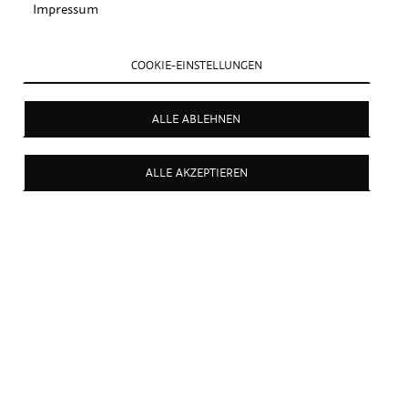
Impressum
COOKIE-EINSTELLUNGEN
ALLE ABLEHNEN
ALLE AKZEPTIEREN
Alle von uns gehandelten Produkte sind für die Herstellung
veganer Lebensmittel geeignet.
Hier finden Sie unser Angebot
an Trockenfrüchte: